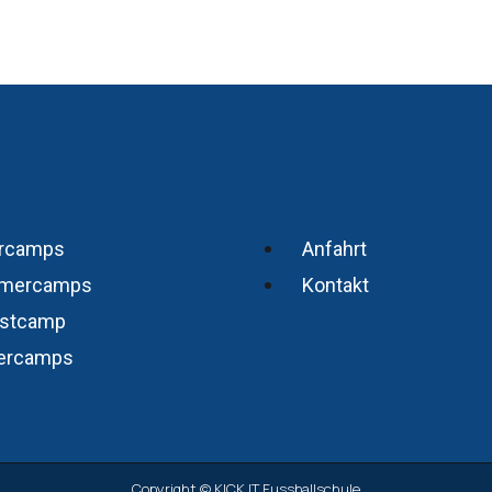
rcamps
Anfahrt
mercamps
Kontakt
stcamp
ercamps
Copyright © KICK IT Fussballschule