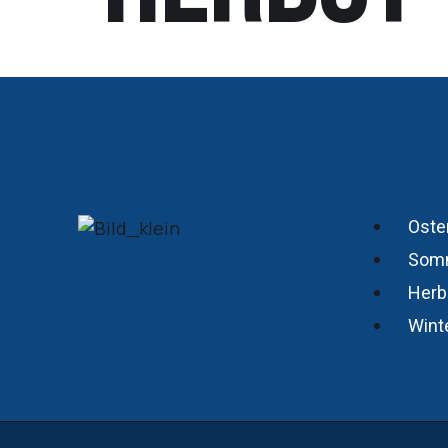
Oste
Som
Herb
Wint