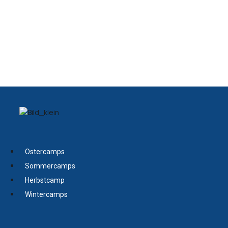
DIE FUSSBALLcamps IM KÖLNER WESTEN
+ Koordination + Technik + Spielen + Wettbewerb +
Ostercamps
Sommercamps
Herbstcamp
Wintercamps