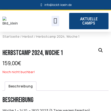
info@kickit-koeln.de
AKTUELLE
ANFAHRT / PLATZ
CAMPS
Startseite
/
Herbst
/ Herbstcamp 2024, Woche 1
Herbstcamp 2024, Woche 1
159,00
€
Noch nicht buchbar!
Beschreibung
Beschreibung
Woche 1 – 14.10. – 18.10.2023 (5 Tage wegen Feiertag)