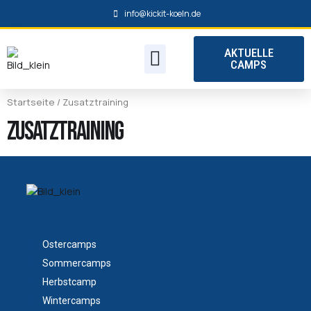
info@kickit-koeln.de
AKTUELLE
ANFAHRT / PLATZ
CAMPS
Startseite
/ Zusatztraining
Zusatztraining
Ostercamps
Sommercamps
Herbstcamp
Wintercamps